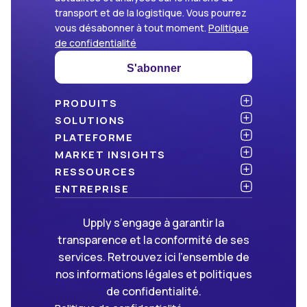
transport et de la logistique. Vous pourrez
vous désabonner à tout moment.
Politique
de confidentialité
S'abonner
PRODUITS
Atlas
SOLUTIONS
NOUVEAU
Benchmark
Chargeurs
PLATEFORME
Dashboard
Cabinets de conseil
API & intégration
MARKET INSIGHTS
Data Hub
Transporteurs et commissionnaires
Sécurité
Articles
RESSOURCES
NOUVEAU
Freight Management
Open data
Livres blancs
Blog
ENTREPRISE
Green
Newsletter
À propos d’Upply
Upply s’engage à garantir la
Market Insights
Événements & webinaires
Nous rejoindre
ON RECRUTE !
transparence et la conformité de ses
Méthodologies
Partenaires
services. Retrouvez ici l’ensemble de
FAQ
Presse
nos informations légales et politiques
Nous contacter
de confidentialité.