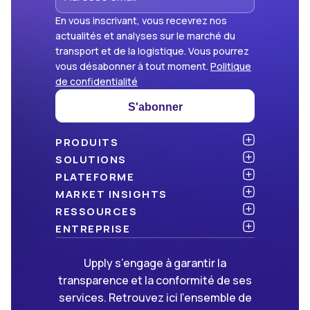
En vous inscrivant, vous recevrez nos
actualités et analyses sur le marché du
transport et de la logistique. Vous pourrez
vous désabonner à tout moment.
Politique
de confidentialité
S'abonner
PRODUITS
Atlas
SOLUTIONS
NOUVEAU
Benchmark
Chargeurs
PLATEFORME
Dashboard
Cabinets de conseil
API & intégration
MARKET INSIGHTS
Data Hub
Transporteurs et commissionnaires
Sécurité
Articles
RESSOURCES
NOUVEAU
Freight Management
Open data
Livres blancs
Blog
ENTREPRISE
Green
Newsletter
À propos d’Upply
Upply s’engage à garantir la
Market Insights
Événements & webinaires
Nous rejoindre
ON RECRUTE !
transparence et la conformité de ses
Méthodologies
Partenaires
services. Retrouvez ici l’ensemble de
FAQ
Presse