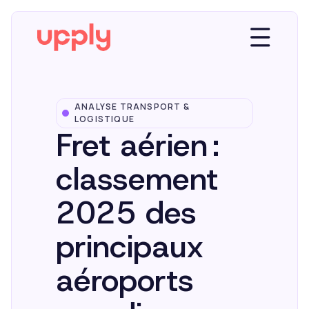
ANALYSE TRANSPORT &
Plateforme
LOGISTIQUE
Fret aérien :
Solutions
classement
2025 des
Market Insights
principaux
Ressources
aéroports
Entreprise