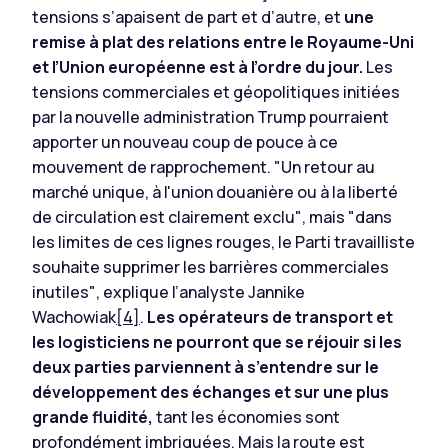
tensions s’apaisent de part et d’autre, et
une
remise à plat des relations entre le Royaume-Uni
et l’Union européenne est à l’ordre du jour.
Les
tensions commerciales et géopolitiques initiées
par la nouvelle administration Trump pourraient
apporter un nouveau coup de pouce à ce
mouvement de rapprochement.
"Un retour au
marché unique, à l'union douanière ou à la liberté
de circulation est clairement exclu"
, mais
"dans
les limites de ces lignes rouges, le Parti travailliste
souhaite supprimer les barrières commerciales
inutiles"
, explique l’analyste Jannike
Wachowiak
[4]
.
Les opérateurs de transport et
les logisticiens ne pourront que se réjouir si les
deux parties parviennent à s’entendre sur le
développement des échanges et sur une plus
grande fluidité,
tant les économies sont
profondément imbriquées. Mais la route est