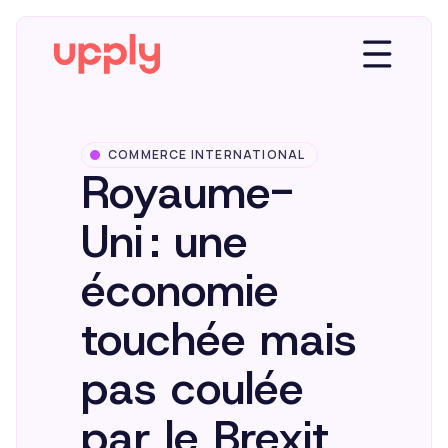
COMMERCE INTERNATIONAL
Plateforme
Royaume-
Uni : une
Solutions
économie
Market Insights
touchée mais
pas coulée
Ressources
par le Brexit
Entreprise