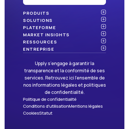
PRODUITS
Atlas
SOLUTIONS
NOUVEAU
Benchmark
Chargeurs
PLATEFORME
Dashboard
Cabinets de conseil
API & intégration
MARKET INSIGHTS
Data Hub
Transporteurs et commissionnaires
Sécurité
Articles
RESSOURCES
NOUVEAU
Freight Management
Open data
Livres blancs
Blog
ENTREPRISE
Green
Newsletter
À propos d’Upply
Upply s’engage à garantir la
Market Insights
Événements & webinaires
Nous rejoindre
ON RECRUTE !
transparence et la conformité de ses
Méthodologies
Partenaires
services. Retrouvez ici l’ensemble de
FAQ
Presse
nos informations légales et politiques
Nous contacter
de confidentialité.
Politique de confidentialité
Conditions d'utilisation
Mentions légales
Cookies
Statut