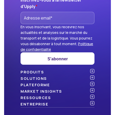
Inscrivez-vous à la newsletter
d'Upply
*
En vous inscrivant, vous recevrez nos
actualités et analyses sur le marché du
transport et de la logistique. Vous pourrez
vous désabonner à tout moment.
Politique
de confidentialité
S'abonner
PRODUITS
Atlas
SOLUTIONS
NOUVEAU
Benchmark
Chargeurs
PLATEFORME
Dashboard
Cabinets de conseil
API & intégration
MARKET INSIGHTS
Data Hub
Transporteurs et commissionnaires
Sécurité
Articles
RESSOURCES
NOUVEAU
Freight Management
Open data
Livres blancs
Blog
ENTREPRISE
Green
Newsletter
À propos d’Upply