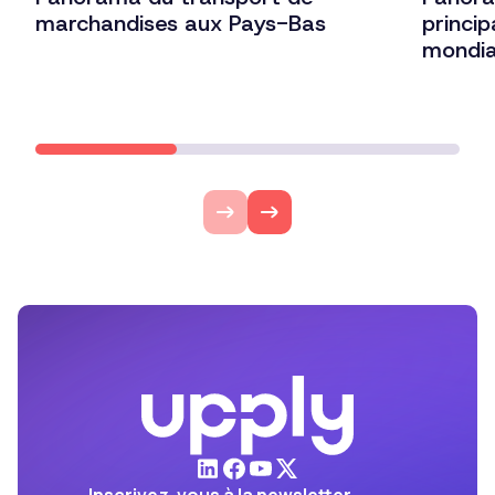
marchandises aux Pays-Bas
princi
mondi
Lire l'article
Lire l'ar