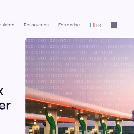
nsights
Ressources
Entreprise
FR
x
er