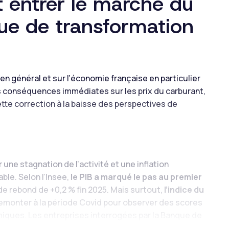
it entrer le marché du
ue de transformation
en général et sur l’économie française en particulier
 conséquences immédiates sur les prix du carburant,
ette correction à la baisse des perspectives de
une stagnation de l’activité et une inflation
ble. Selon l’Insee,
le PIB a marqué le pas au premier
de rebond de +0,2 % fin 2025. Mais surtout,
l’indice du
t remonter à la période Covid pour observer des scores
miques. Les entreprises interrogées par la Banque de
stabilisation dans les services et le bâtiment
, dans un