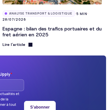
5 MIN
ANALYSE TRANSPORT & LOGISTIQUE
28/07/2026
Espagne : bilan des trafics portuaires et du
fret aérien en 2025
Lire l'article
'Upply
*
ctualités et
 de la
ner à tout
S'abonner