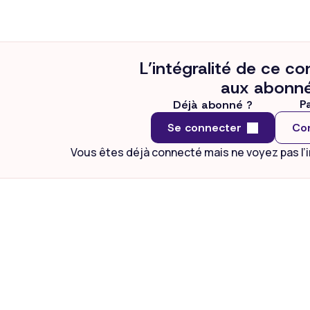
ontexte d’incertitudes accrues liée aux tensions...
L’intégralité de ce c
aux abonné
P
Déjà abonné ?
Se connecter
Con
Vous êtes déjà connecté mais ne voyez pas l’