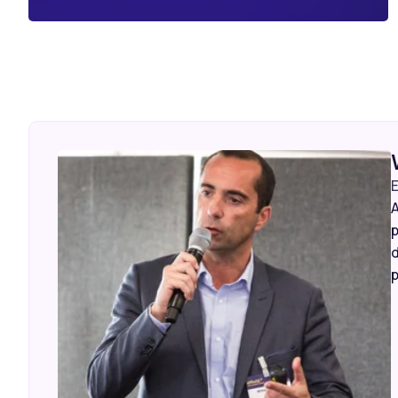
E
A
p
d
p