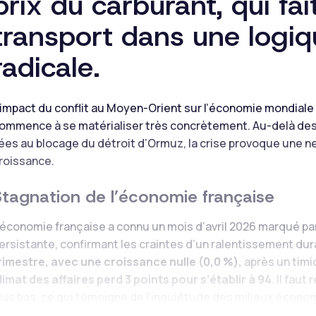
prix du carburant, qui fa
transport dans une logiq
radicale.
’impact du conflit au Moyen-Orient sur l’économie mondiale 
ommence à se matérialiser très concrètement. Au-delà des
iées au blocage du détroit d’Ormuz, la crise provoque une n
roissance.
Stagnation de l’économie française
’économie française a connu un mois d’avril 2026 marqué par 
ersistante, confirmant les craintes d’un ralentissement dura
rimestre, avec une croissance nulle (0,0 %),
après un timi
limat des affaires perd 3 points pour s’établir à 94
. Il fau
lus bas, ce qui témoigne de l’inquiétude des milieux écono
rance anticipent
un ralentissement dans l’industrie et une 