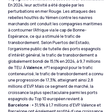
En 2024, leur activité a été dopée par les
perturbations en mer Rouge. Les attaques des
rebelles houthis du Yémen contre les navires
marchands ont conduit les compagnies maritimes
à contourner l’Afrique via le cap de Bonne-
Espérance, ce qui a stimulé le trafic de
transbordement. Selon Puertos del Estado,
l’organisme public de tutelle des ports espagnols
d’intérêt général, le trafic de transbordement a
globalement bondi de 15,1% en 2024, à 9,7 millions
de TEU. À
Valence
, n°1 espagnol pour le trafic
conteneurisé, le trafic de transbordement a connu
une progression de 17,3%, atteignant ainsi 2,8
millions d’EVP. Mais ce segment de marché, la
croissance la plus spectaculaire parmi les ports
espagnols du Top 10 européen revient à
Barcelone
: + 31,9% à 1,7 millions d’EVP. Valence et
Barcelone ont également profité d’une croissance