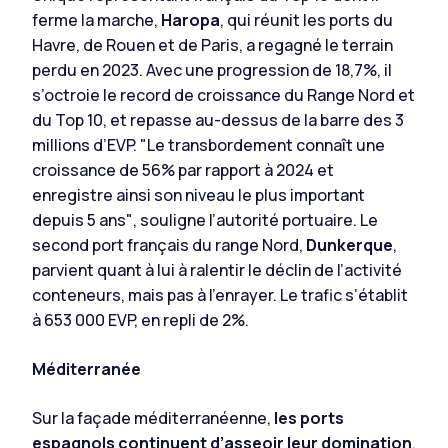
ferme la marche,
Haropa
, qui réunit les ports du
Havre, de Rouen et de Paris, a regagné le terrain
perdu en 2023. Avec une progression de 18,7%, il
s’octroie le record de croissance du Range Nord et
du Top 10, et repasse au-dessus de la barre des 3
millions d’EVP. "
Le transbordement connaît une
croissance de 56% par rapport à 2024 et
enregistre ainsi son niveau le plus important
depuis 5 ans"
, souligne l’autorité portuaire. Le
second port français du range Nord,
Dunkerque
,
parvient quant à lui à ralentir le déclin de l’activité
conteneurs, mais pas à l’enrayer. Le trafic s’établit
à 653 000 EVP, en repli de 2%.
Méditerranée
Sur la façade méditerranéenne,
les ports
espagnols continuent d’asseoir leur domination
.