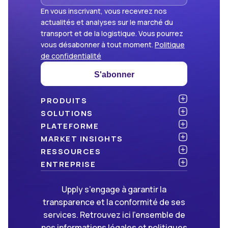
En vous inscrivant, vous recevrez nos
actualités et analyses sur le marché du
transport et de la logistique. Vous pourrez
vous désabonner à tout moment.
Politique
de confidentialité
S'abonner
PRODUITS
Atlas
SOLUTIONS
NOUVEAU
Benchmark
Chargeurs
PLATEFORME
Dashboard
Cabinets de conseil
API & intégration
MARKET INSIGHTS
Data Hub
Transporteurs et commissionnaires
Sécurité
Articles
RESSOURCES
NOUVEAU
Freight Management
Open data
Livres blancs
Blog
ENTREPRISE
Green
Newsletter
À propos d’Upply
Upply s’engage à garantir la
Market Insights
Événements & webinaires
Nous rejoindre
ON RECRUTE !
transparence et la conformité de ses
Méthodologies
Partenaires
services. Retrouvez ici l’ensemble de
FAQ
Presse
nos informations légales et politiques
Nous contacter