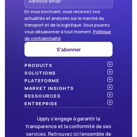
En vous inscrivant, vous recevrez nos
actualités et analyses sur le marché du
transport et de la logistique. Vous pourrez
vous désabonner à tout moment.
Politique
de confidentialité
S'abonner
PRODUITS
Atlas
SOLUTIONS
NOUVEAU
Benchmark
Chargeurs
PLATEFORME
Dashboard
Cabinets de conseil
API & intégration
MARKET INSIGHTS
Data Hub
Transporteurs et commissionnaires
Sécurité
Articles
RESSOURCES
NOUVEAU
Freight Management
Open data
Livres blancs
Blog
ENTREPRISE
Green
Newsletter
À propos d’Upply
Upply s’engage à garantir la
Market Insights
Événements & webinaires
Nous rejoindre
ON RECRUTE !
transparence et la conformité de ses
Méthodologies
Partenaires
services. Retrouvez ici l’ensemble de
FAQ
Presse