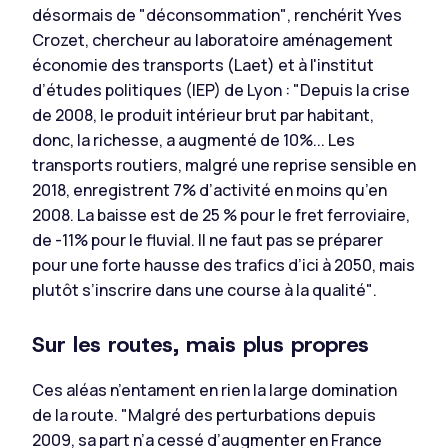
désormais de "
déconsommation"
, renchérit Yves
Crozet, chercheur au laboratoire aménagement
économie des transports (Laet) et à l'institut
d’études politiques (IEP) de Lyon :
"Depuis la crise
de 2008, le produit intérieur brut par habitant,
donc, la richesse, a augmenté de 10%... Les
transports routiers, malgré une reprise sensible en
2018, enregistrent 7% d’activité en moins qu’en
2008. La baisse est de 25 % pour le fret ferroviaire,
de -11% pour le fluvial. Il ne faut pas se préparer
pour une forte hausse des trafics d’ici à 2050, mais
plutôt s’inscrire dans une course à la qualité"
.
Sur les routes, mais plus propres
Ces aléas n’entament en rien la large domination
de la route.
"Malgré des perturbations depuis
2009
,
sa part n’a cessé d’augmenter en France