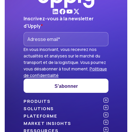
Inscrivez-vous à la newsletter
d'Upply
*
En vous inscrivant, vous recevrez nos
actualités et analyses sur le marché du
transport et de la logistique. Vous pourrez
vous désabonner à tout moment.
Politique
de confidentialité
S'abonner
PRODUITS
Atlas
SOLUTIONS
NOUVEAU
Benchmark
Chargeurs
PLATEFORME
Dashboard
Cabinets de conseil
API & intégration
MARKET INSIGHTS
Data Hub
Transporteurs et commissionnaires
Sécurité
Articles
RESSOURCES
NOUVEAU