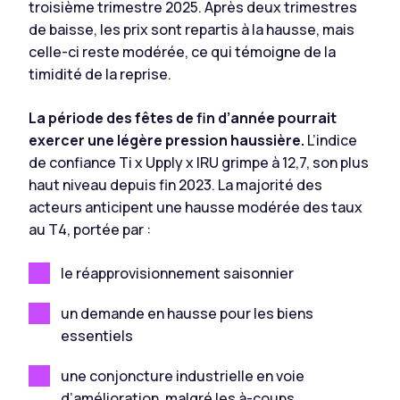
troisième trimestre 2025. Après deux trimestres
de baisse, les prix sont repartis à la hausse, mais
celle-ci reste modérée, ce qui témoigne de la
timidité de la reprise.
La période des fêtes de fin d’année pourrait
exercer une légère pression haussière.
L’indice
de confiance Ti x Upply x IRU grimpe à 12,7, son plus
haut niveau depuis fin 2023. La majorité des
acteurs anticipent une hausse modérée des taux
au T4, portée par :
le réapprovisionnement saisonnier
un demande en hausse pour les biens
essentiels
une conjoncture industrielle en voie
d’amélioration, malgré les à-coups.