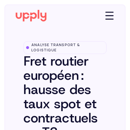
ANALYSE TRANSPORT &
Plateforme
LOGISTIQUE
Fret routier
Solutions
européen :
hausse des
Market Insights
taux spot et
Ressources
contractuels
Entreprise