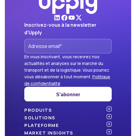
Inscrivez-vous à la newsletter
d'Upply
*
En vous inscrivant, vous recevrez nos
actualités et analyses sur le marché du
transport et de la logistique. Vous pourrez
vous désabonner à tout moment.
Politique
de confidentialité
S'abonner
PRODUITS
Atlas
SOLUTIONS
NOUVEAU
Benchmark
Chargeurs
PLATEFORME
Dashboard
Cabinets de conseil
API & intégration
MARKET INSIGHTS