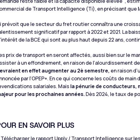
emande reste faible et la capacité disponible élevée"
, esti
ommercial de Transport Intelligence (Ti), en précisant que
i prévoit que le secteur du fret routier connaîtra une crois
alentissement significatif par rapport à 2022 et 2021. La b
'intérêt de la BCE qui sont au plus haut depuis 22 ans, cont
es prix de transport en seront affectés, aussi bien sur le m
ssister à un effondrement, en raison de l’alourdissement de
evraient en effet augmenter au 2è semestre,
en raison d’
nnoncée par l’OPEP+. En ce qui concerne les coûts de main d’
evendications salariales. Mais
la pénurie de conducteurs, 
ajeur pour les prochaines années.
Dès 2024, le taux de p
POUR EN SAVOIR PLUS
 Télécharger le rapport Upply / Transport Intelligence sur l