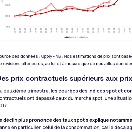
ource des données : Upply - NB : Nos estimations de prix sont basées 
e révisions ultérieures, au fur et à mesure que de nouvelles donnée
Des prix contractuels supérieurs aux pri
u deuxième trimestre,
les courbes des indices spot et co
ontractuels ont dépassé ceux du marché spot, une situation
017.
e déclin plus prononcé des taux spot s’explique notammen
anne en particulier, celui de la consommation, car le décalag