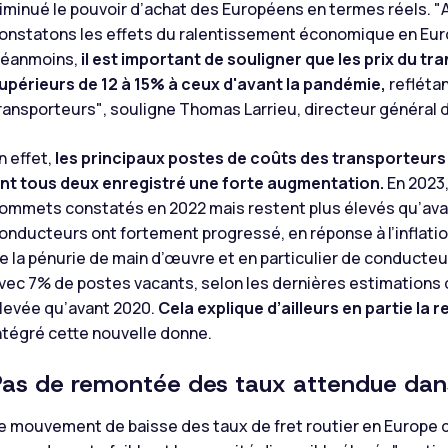
iminué le pouvoir d’achat des Européens en termes réels.
"
onstatons les effets du ralentissement économique en Europe
éanmoins,
il est important de souligner que les prix du
upérieurs de 12 à 15% à ceux d'avant la pandémie,
refléta
ransporteurs"
, souligne Thomas Larrieu, directeur général d
n effet,
les principaux postes de coûts des transporteurs r
nt tous deux enregistré une forte augmentation.
En 2023,
ommets constatés en 2022 mais restent plus élevés qu’avant
onducteurs ont fortement progressé, en réponse à l’inflation
e la pénurie de main d’œuvre et en particulier de conducteu
vec 7% de postes vacants, selon les dernières estimations d
levée qu’avant 2020.
Cela explique d’ailleurs en partie la 
ntégré cette nouvelle donne.
Pas de remontée des taux attendue dan
e mouvement de baisse des taux de fret routier en Europe d