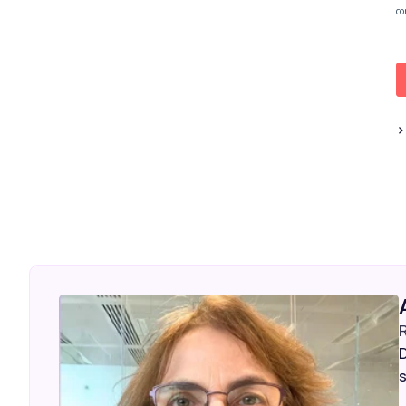
>
R
D
s