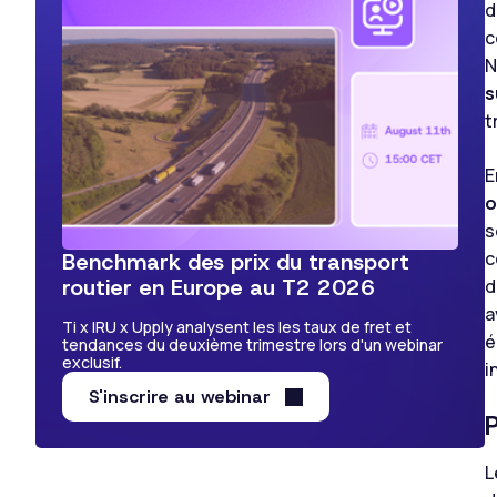
d
c
N
s
t
E
o
s
c
Benchmark des prix du transport
routier en Europe au T2 2026
d
a
Ti x IRU x Upply analysent les les taux de fret et
é
tendances du deuxième trimestre lors d'un webinar
exclusif.
i
S'inscrire au webinar
L