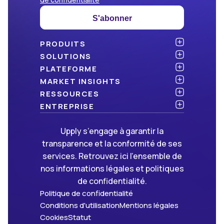
S'abonner
PRODUITS
Atlas
SOLUTIONS
NOUVEAU
Benchmark
Chargeurs
PLATEFORME
Dashboard
Cabinets de conseil
API & intégration
MARKET INSIGHTS
Data Hub
Transporteurs et commissionnaires
Sécurité
Articles
RESSOURCES
NOUVEAU
Freight Management
Open data
Livres blancs
Blog
ENTREPRISE
Green
Newsletter
À propos d’Upply
Upply s’engage à garantir la
Market Insights
Événements & webinaires
Nous rejoindre
ON RECRUTE !
transparence et la conformité de ses
Méthodologies
Partenaires
services. Retrouvez ici l’ensemble de
FAQ
Presse
nos informations légales et politiques
Nous contacter
de confidentialité.
Politique de confidentialité
Conditions d'utilisation
Mentions légales
Cookies
Statut