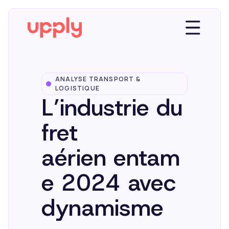
ANALYSE TRANSPORT &
Plateforme
LOGISTIQUE
L’industrie du
Solutions
fret
aérien entam
Market Insights
e 2024 avec
Ressources
dynamisme
Entreprise