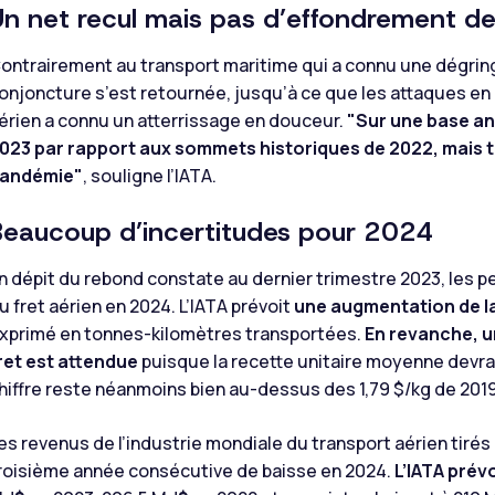
Un net recul mais pas d’effondrement de
ontrairement au transport maritime qui a connu une dégring
onjoncture s’est retournée, jusqu’à ce que les attaques en 
érien a connu un atterrissage en douceur.
"Sur une base ann
023 par rapport aux sommets historiques de 2022, mais to
andémie"
, souligne l’IATA.
Beaucoup d’incertitudes pour 2024
n dépit du rebond constate au dernier trimestre 2023, les p
u fret aérien en 2024. L’IATA prévoit
une augmentation de 
xprimé en tonnes-kilomètres transportées.
En revanche, un
ret est attendue
puisque la recette unitaire moyenne devrai
hiffre reste néanmoins bien au-dessus des 1,79 $/kg de 2019
es revenus de l’industrie mondiale du transport aérien tirés 
roisième année consécutive de baisse en 2024.
L’IATA prévo