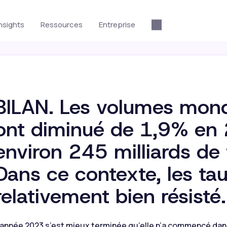
BILAN. Les volumes mond
ont diminué de 1,9% en 2
environ 245 milliards de
Dans ce contexte, les tau
relativement bien résisté.
’année 2023 s’est mieux terminée qu’elle n’a commencé dans l