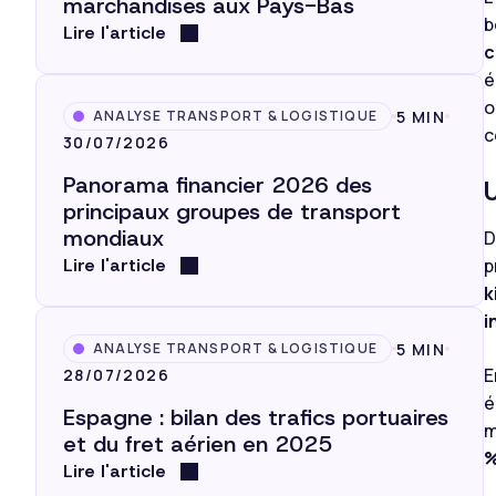
marchandises aux Pays-Bas
b
Lire l'article
c
é
o
5 MIN
ANALYSE TRANSPORT & LOGISTIQUE
c
30/07/2026
Panorama financier 2026 des
principaux groupes de transport
mondiaux
D
Lire l'article
p
k
i
5 MIN
ANALYSE TRANSPORT & LOGISTIQUE
E
28/07/2026
é
Espagne : bilan des trafics portuaires
m
et du fret aérien en 2025
%
Lire l'article