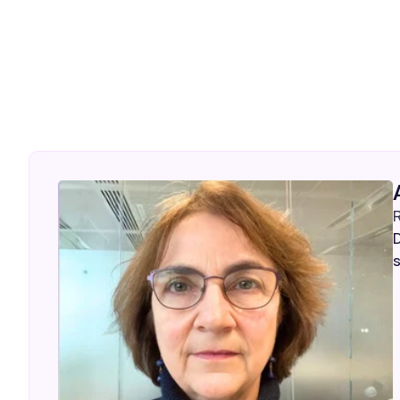
R
D
s