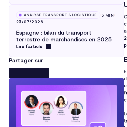
5 MIN
ANALYSE TRANSPORT & LOGISTIQUE
C
23/07/2026
c
a
Espagne : bilan du transport
2
terrestre de marchandises en 2025
p
Lire l'article
Partager sur
E
d
e
f
c
L
t