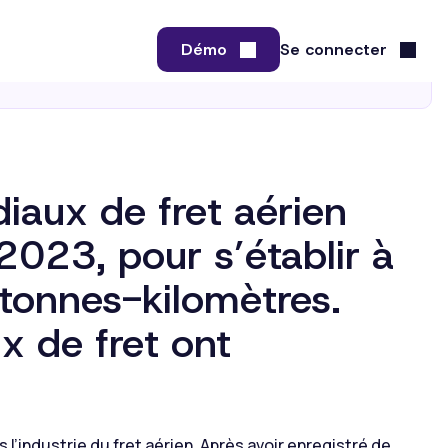
iaux de fret aérien
023, pour s’établir à
 tonnes-kilomètres.
x de fret ont
’industrie du fret aérien. Après avoir enregistré de