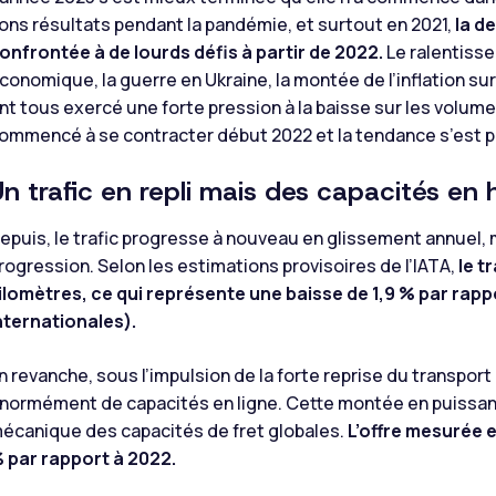
ons résultats pendant la pandémie, et surtout en 2021,
la d
onfrontée à de lourds défis à partir de 2022.
Le ralentiss
conomique, la guerre en Ukraine, la montée de l’inflation sur
nt tous exercé une forte pression à la baisse sur les volume
ommencé à se contracter début 2022 et la tendance s’est po
Un trafic en repli mais des capacités en
epuis, le trafic progresse à nouveau en glissement annuel, ma
rogression. Selon les estimations provisoires de l’IATA,
le t
ilomètres, ce qui représente une baisse de 1,9 % par rapp
nternationales).
n revanche, sous l’impulsion de la forte reprise du transpo
normément de capacités en ligne. Cette montée en puissan
écanique des capacités de fret globales.
L’offre mesurée 
 par rapport à 2022.