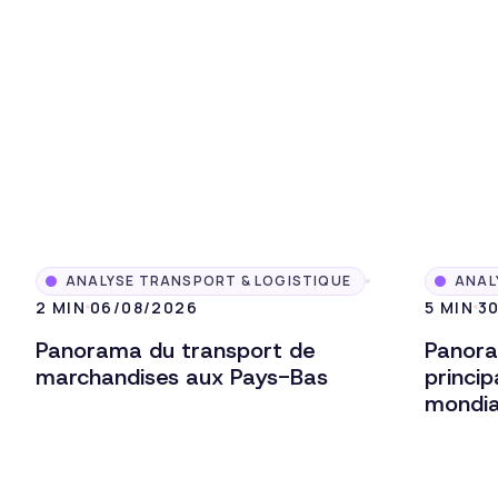
ANALYSE TRANSPORT & LOGISTIQUE
ANAL
2 MIN
06/08/2026
5 MIN
3
Panorama du transport de
Panora
marchandises aux Pays-Bas
princi
mondi
Lire l'article
Lire l'ar