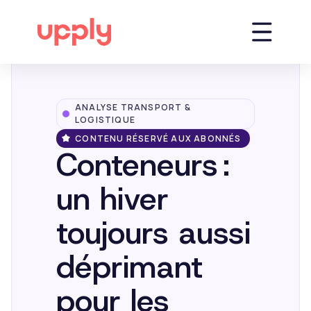
ANALYSE TRANSPORT &
Plateforme
LOGISTIQUE
CONTENU RÉSERVÉ AUX ABONNÉS
Conteneurs :
Solutions
un hiver
Market Insights
toujours aussi
déprimant
Ressources
pour les
Entreprise