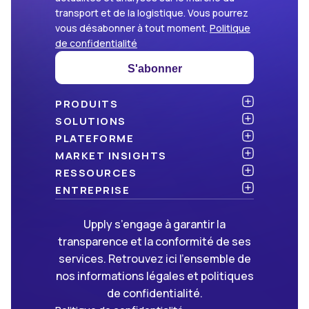
transport et de la logistique. Vous pourrez
vous désabonner à tout moment.
Politique
de confidentialité
S'abonner
PRODUITS
Atlas
SOLUTIONS
NOUVEAU
Benchmark
Chargeurs
PLATEFORME
Dashboard
Cabinets de conseil
API & intégration
MARKET INSIGHTS
Data Hub
Transporteurs et commissionnaires
Sécurité
Articles
RESSOURCES
NOUVEAU
Freight Management
Open data
Livres blancs
Blog
ENTREPRISE
Green
Newsletter
À propos d’Upply
Upply s’engage à garantir la
Market Insights
Événements & webinaires
Nous rejoindre
ON RECRUTE !
transparence et la conformité de ses
Méthodologies
Partenaires
services. Retrouvez ici l’ensemble de
FAQ
Presse
nos informations légales et politiques
Nous contacter
de confidentialité.