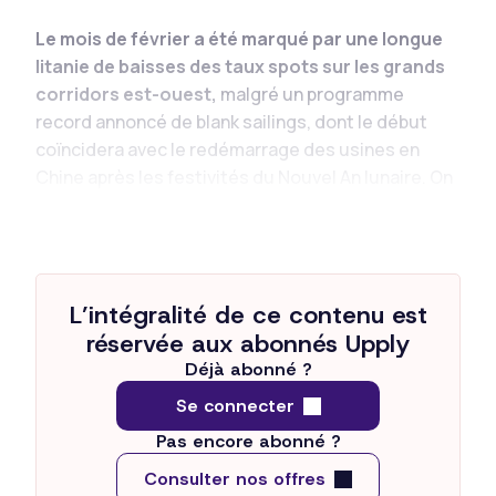
Le mois de février a été marqué par une longue
litanie de baisses des taux spots sur les grands
corridors est-ouest,
malgré un programme
record annoncé de blank sailings, dont le début
coïncidera avec le redémarrage des usines en
Chine après les festivités du Nouvel An lunaire. On
peut donc s’attendre à
un bras de fer entre les
expéditeurs et les compagnies maritimes...
L’intégralité de ce contenu est
réservée aux abonnés Upply
Déjà abonné ?
Se connecter
Pas encore abonné ?
Consulter nos offres