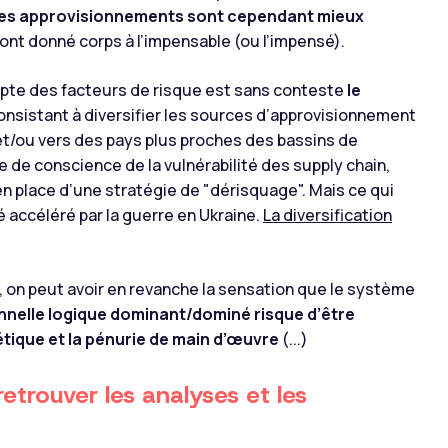
 des approvisionnements sont cependant mieux
ont donné corps à l’impensable (ou l’impensé).
ompte des facteurs de risque est sans conteste
le
nsistant à diversifier les sources d’approvisionnement
et/ou vers des pays plus proches des bassins de
de conscience de la vulnérabilité des supply chain,
 en place d’une stratégie de "dérisquage". Mais ce qui
té accéléré par la guerre en Ukraine.
La diversification
, on peut avoir en revanche la sensation que le système
onnelle logique dominant/dominé risque d’être
étique et la pénurie de main d’œuvre
(...)
retrouver les analyses et les