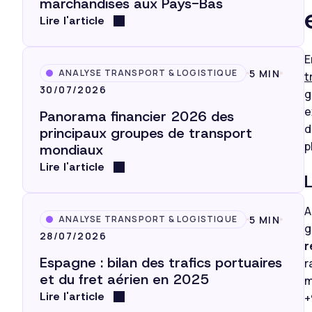
marchandises aux Pays-Bas
Lire l'article
E
5 MIN
ANALYSE TRANSPORT & LOGISTIQUE
t
30/07/2026
g
e
Panorama financier 2026 des
d
principaux groupes de transport
p
mondiaux
Lire l'article
A
5 MIN
ANALYSE TRANSPORT & LOGISTIQUE
g
28/07/2026
r
Espagne : bilan des trafics portuaires
r
et du fret aérien en 2025
m
Lire l'article
+