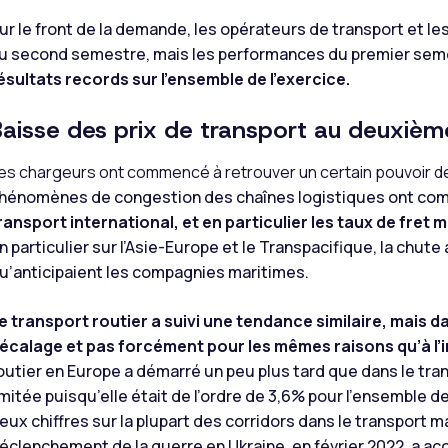
ur le front de la demande, les opérateurs de transport et le
u second semestre, mais les performances du premier semes
ésultats records sur l’ensemble de l’exercice.
Baisse des prix de transport au deuxiè
es chargeurs ont commencé à retrouver un certain pouvoir de
hénomènes de congestion des chaînes logistiques ont com
ransport international, et en particulier les taux de fret m
n particulier sur l’Asie-Europe et le Transpacifique, la chut
u’anticipaient les compagnies maritimes.
e transport routier a suivi une tendance similaire, mais
écalage et pas forcément pour les mêmes raisons qu’à l’i
outier en Europe a démarré un peu plus tard que dans le tra
imitée puisqu’elle était de l’ordre de 3,6% pour l’ensemble d
eux chiffres sur la plupart des corridors dans le transport m
éclenchement de la guerre en Ukraine, en février 2022, a a