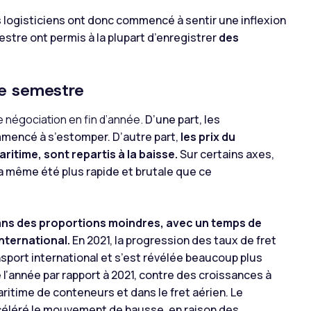
s logisticiens ont donc commencé à sentir une inflexion
tre ont permis à la plupart d’enregistrer
des
me semestre
 négociation en fin d’année.
D’une part, les
mencé à s’estomper. D’autre part,
les prix du
aritime, sont repartis à la baisse.
Sur certains axes,
e a même été plus rapide et brutale que ce
 dans des proportions moindres, avec un temps de
nternational.
En 2021, la progression des taux de fret
nsport international et s’est révélée beaucoup plus
e l’année par rapport à 2021, contre des croissances à
aritime de conteneurs et dans le fret aérien. Le
ccéléré le mouvement de hausse, en raison des