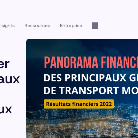
nsights
Ressources
Entreprise
er
aux
ux