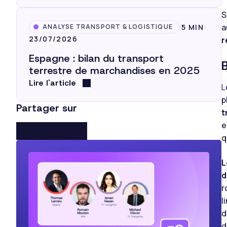
S
a
5 MIN
ANALYSE TRANSPORT & LOGISTIQUE
23/07/2026
r
Espagne : bilan du transport
terrestre de marchandises en 2025
Lire l'article
L
p
Partager sur
t
e
q
L
d
r
l
d
d