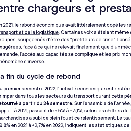
entre chargeurs et presta
n 2021, le rebond économique avait littéralement
dopé les r
ransport et de la logistique
. Certaines voix s’étaient même 
roupes, soupçonnés d’être des "profiteurs de crise". L’anné
xagérées, face à ce qui ne relevait finalement que d’un mé
emande, l’accès aux capacités se complique et les prix mon
hénomène s’inverse...
La fin du cycle de rebond
u premier semestre 2022, l’activité économique est restée 
rimper dans tous les secteurs du transport durant cette pé
etourné à partir du 2è semestre.
Sur l’ensemble de l’année,
apport à 2021, passant de + 6% à + 3,1%, selon les chiffres 
archandises a subi de plein fouet ce ralentissement. Le ta
9,8% en 2021 à +2,7% en 2022, indiquent les statistiques d