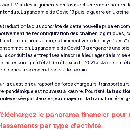
evient. Mais
les arguments en faveur d’une sécurisation
ntendus.
La pandémie de Covid 19 puis la guerre en Ukraine 
a traduction la plus concrète de cette nouvelle prise en c
ouvement de reconfiguration des chaînes logistiques,
co
t les lieux de production, notamment vers des pays "amis" 
onsommation. La pandémie de Covid 19 a engendré une prise 
ui a conduit les entreprises à inscrire à leur agenda la mise
’était encore qu’à l’état de réflexion fin 2021 a clairement é
ommence à se concrétiser
sur le terrain.
ur la question du rapport de force chargeurs-transporteurs
ré-pandémique est nouveau à l’œuvre. Pourtant,
la traditi
ouleversée par deux enjeux majeurs : la transition énerg
Téléchargez le panorama financier p
our 
classements par type d’activité