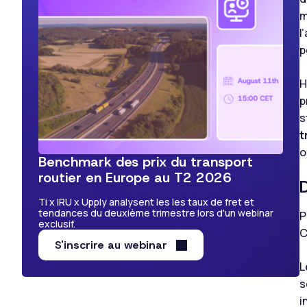
m
l
p
H
p
s
t
o
Benchmark des prix du transport
routier en Europe au T2 2026
Ti x IRU x Upply analysent les les taux de fret et
tendances du deuxième trimestre lors d'un webinar
P
exclusif.
C
S'inscrire au webinar
L
s
i