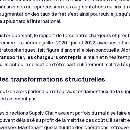
écanismes de répercussion des augmentations du prix du ca
’augmentation des taux de fret s’est ainsi poursuivie jusqu’
eu plus tard à l’international.
istoriquement, le rapport de force entre chargeurs et pres
remiers. La période juillet 2020 - juillet 2022, avec ses diff
tratosphériques, fait figure d’anomalie bien ponctuelle.
Alo
ransporter, les chargeurs ont repris la main
et n’hésitent 
ù ils ont eu la sensation d’être particulièrement mal traités
Des transformations structurelles
eut-on alors parler d’un retour aux fondamentaux de la supp
ertainement pas.
es directions Supply Chain avaient parfois du mal à se faire 
ouvent délaissé au profit de la maîtrise des coûts. Il serai
nversée. Maintenant que la fluidité des opérations retrouve 